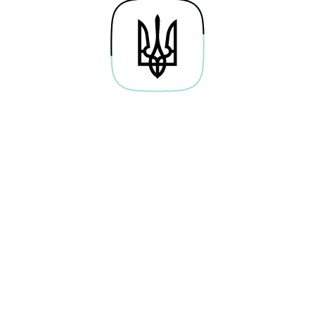
Про проєкт
Байти навичок
Гай
Дослідження
Освітні серіали
По
Каталог вакансій
Симулятори
Веб
Мережа хабів
Тести
Кар
Future Perfect
Новини
Кор