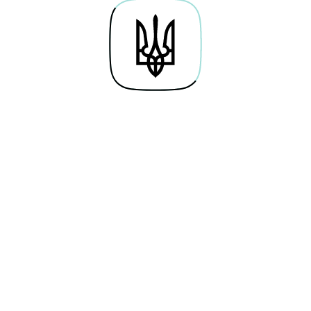
Про проєкт
Байти навичок
Гай
Дослідження
Освітні серіали
По
Каталог вакансій
Симулятори
Веб
Мережа хабів
Тести
Кар
Future Perfect
Новини
Кор