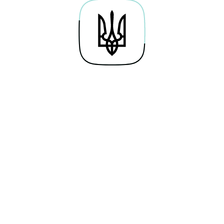
tulang
ang — застосунок від українського розробника для
а основі штучного інтелекту та сервісів розпізнава
ння. Мета Natulang — допомогти користувачам заг
мними мовами з першого уроку. Повний курс англі
залишатиметься безоплатним для українців і міст
в для щоденного користування та відчутного прогр
гом року.
зпочати навчання
chTrack