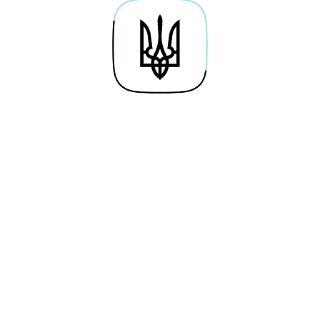
Про проєкт
Байти навичок
Гай
Дослідження
Освітні серіали
По
Каталог вакансій
Симулятори
Веб
Мережа хабів
Тести
Кар
Future Perfect
Новини
Кор