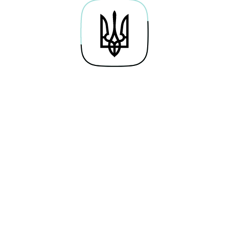
Про проєкт
Байти навичок
Гай
Дослідження
Освітні серіали
По
Каталог вакансій
Симулятори
Веб
Мережа хабів
Тести
Кар
Future Perfect
Новини
Кор