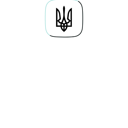
Про проєкт
Байти навичок
Гай
Дослідження
Освітні серіали
По
Каталог вакансій
Симулятори
Веб
Мережа хабів
Тести
Кар
Future Perfect
Новини
Кор