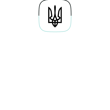
Про проєкт
Байти навичок
Гай
Дослідження
Освітні серіали
По
Каталог вакансій
Симулятори
Веб
Мережа хабів
Тести
Кар
Future Perfect
Новини
Кор