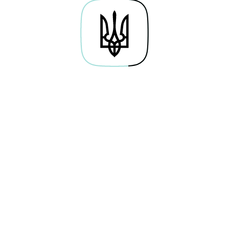
Про проєкт
Байти навичок
Гай
Дослідження
Освітні серіали
По
Каталог вакансій
Симулятори
Веб
Мережа хабів
Тести
Кар
Future Perfect
Новини
Кор