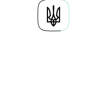
створення IT-п
Експерти: Юрій Баж
Розпочат
Формат:
ти круті вебдодатки
 — чудовий
Бали ЄКТС:
Доступні мови:
арій тестування, як