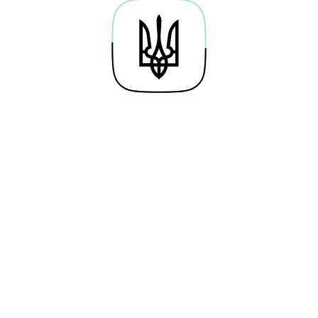
хвалює швидкі рішення для вибору оптимального ма
Soft skills
мовлень
Адаптивність
вки
Ввічливість
Відповідальність
ок
Гнучкість мислення
Дисциплінованість
Здатність працювати самостійно
Комунікація з клієнтом у сфері о
ранспортування
Контроль емоцій у складних ситуа
Пунктуальність
Стресостійкість
Терпіння та увага до деталей
Уміння швидко ухвалювати рішен