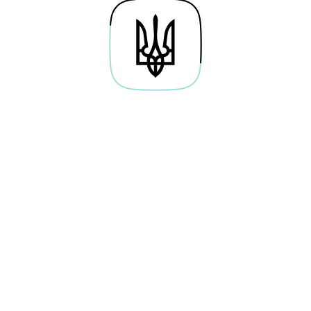
менеджер
Експерти: Олексій 
Розпочати
Формат:
сятки, або і сотні
вляти? Можете стати
Тема:
орі спробуйте
розв'язати типові
Професія: